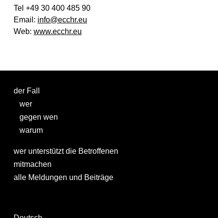
Tel +49 30 400 485 90
Email:
info@ecchr.eu
Web:
www.ecchr.eu
der Fall
wer
gegen wen
warum
wer unterstützt die Betroffenen
mitmachen
alle Meldungen und Beiträge
Deutsch